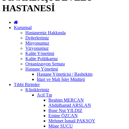
HASTANESİ
Kurumsal
Hastanemiz Hakkında
Değerlerimiz
Misyonumuz
Vizyonumuz
Kalite Yönetimi
Kalite Politikamız
Organizasyon Şeması
Hastane Yönetimi
Hastane Yöneticisi / Başhekim
İdari ve Mali İşler Müdürü
Tıbbi Birimler
Kliniklerimiz
Acil Tıp
İbrahim MERCAN
Abdülhamid ARSLAN
Buse Nur YILDIZ
Emine ÖZCAN
Mehmet İsmail PAKSOY
Müge SUCU