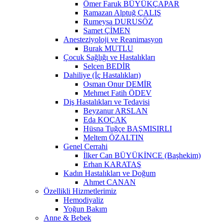
Ömer Faruk BÜYÜKÇAPAR
Ramazan Alptuğ ÇALIŞ
Rumeysa DURUSÖZ
Samet ÇİMEN
Anesteziyoloji ve Reanimasyon
Burak MUTLU
Çocuk Sağlığı ve Hastalıkları
Selcen BEDİR
Dahiliye (İç Hastalıkları)
Osman Onur DEMİR
Mehmet Fatih ÖDEV
Diş Hastalıkları ve Tedavisi
Beyzanur ARSLAN
Eda KOÇAK
Hüsna Tuğçe BAŞMISIRLI
Meltem ÖZALTIN
Genel Cerrahi
İlker Can BÜYÜKİNCE (Başhekim)
Erhan KARATAŞ
Kadın Hastalıkları ve Doğum
Ahmet CANAN
Özellikli Hizmetlerimiz
Hemodiyaliz
Yoğun Bakım
Anne & Bebek