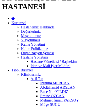
HASTANESİ
Kurumsal
Hastanemiz Hakkında
Değerlerimiz
Misyonumuz
Vizyonumuz
Kalite Yönetimi
Kalite Politikamız
Organizasyon Şeması
Hastane Yönetimi
Hastane Yöneticisi / Başhekim
İdari ve Mali İşler Müdürü
Tıbbi Birimler
Kliniklerimiz
Acil Tıp
İbrahim MERCAN
Abdülhamid ARSLAN
Buse Nur YILDIZ
Emine ÖZCAN
Mehmet İsmail PAKSOY
Müge SUCU