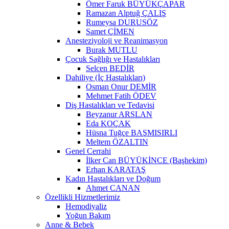
Ömer Faruk BÜYÜKÇAPAR
Ramazan Alptuğ ÇALIŞ
Rumeysa DURUSÖZ
Samet ÇİMEN
Anesteziyoloji ve Reanimasyon
Burak MUTLU
Çocuk Sağlığı ve Hastalıkları
Selcen BEDİR
Dahiliye (İç Hastalıkları)
Osman Onur DEMİR
Mehmet Fatih ÖDEV
Diş Hastalıkları ve Tedavisi
Beyzanur ARSLAN
Eda KOÇAK
Hüsna Tuğçe BAŞMISIRLI
Meltem ÖZALTIN
Genel Cerrahi
İlker Can BÜYÜKİNCE (Başhekim)
Erhan KARATAŞ
Kadın Hastalıkları ve Doğum
Ahmet CANAN
Özellikli Hizmetlerimiz
Hemodiyaliz
Yoğun Bakım
Anne & Bebek