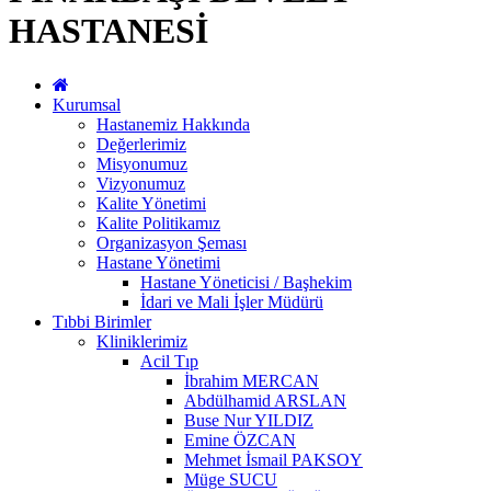
HASTANESİ
Kurumsal
Hastanemiz Hakkında
Değerlerimiz
Misyonumuz
Vizyonumuz
Kalite Yönetimi
Kalite Politikamız
Organizasyon Şeması
Hastane Yönetimi
Hastane Yöneticisi / Başhekim
İdari ve Mali İşler Müdürü
Tıbbi Birimler
Kliniklerimiz
Acil Tıp
İbrahim MERCAN
Abdülhamid ARSLAN
Buse Nur YILDIZ
Emine ÖZCAN
Mehmet İsmail PAKSOY
Müge SUCU