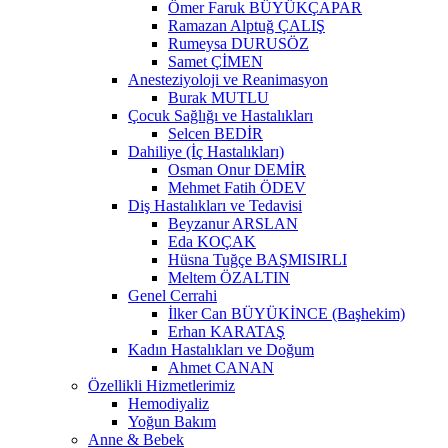
Ömer Faruk BÜYÜKÇAPAR
Ramazan Alptuğ ÇALIŞ
Rumeysa DURUSÖZ
Samet ÇİMEN
Anesteziyoloji ve Reanimasyon
Burak MUTLU
Çocuk Sağlığı ve Hastalıkları
Selcen BEDİR
Dahiliye (İç Hastalıkları)
Osman Onur DEMİR
Mehmet Fatih ÖDEV
Diş Hastalıkları ve Tedavisi
Beyzanur ARSLAN
Eda KOÇAK
Hüsna Tuğçe BAŞMISIRLI
Meltem ÖZALTIN
Genel Cerrahi
İlker Can BÜYÜKİNCE (Başhekim)
Erhan KARATAŞ
Kadın Hastalıkları ve Doğum
Ahmet CANAN
Özellikli Hizmetlerimiz
Hemodiyaliz
Yoğun Bakım
Anne & Bebek