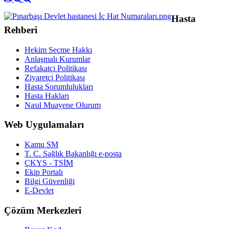
Hasta
Rehberi
Hekim Seçme Hakkı
Anlaşmalı Kurumlar
Refakatçi Politikası
Ziyaretçi Politikası
Hasta Sorumlulukları
Hasta Hakları
Nasıl Muayene Olurum
Web Uygulamaları
Kamu SM
T. C. Sağlık Bakanlığı e-posta
ÇKYS - TSİM
Ekip Portalı
Bilgi Güvenliği
E-Devlet
Çözüm Merkezleri