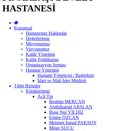
HASTANESİ
Kurumsal
Hastanemiz Hakkında
Değerlerimiz
Misyonumuz
Vizyonumuz
Kalite Yönetimi
Kalite Politikamız
Organizasyon Şeması
Hastane Yönetimi
Hastane Yöneticisi / Başhekim
İdari ve Mali İşler Müdürü
Tıbbi Birimler
Kliniklerimiz
Acil Tıp
İbrahim MERCAN
Abdülhamid ARSLAN
Buse Nur YILDIZ
Emine ÖZCAN
Mehmet İsmail PAKSOY
Müge SUCU