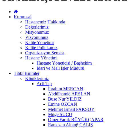
Kurumsal
Hastanemiz Hakkında
Değerlerimiz
Misyonumuz
Vizyonumuz
Kalite Yönetimi
Kalite Politikamız
Organizasyon Şeması
Hastane Yönetimi
Hastane Yöneticisi / Başhekim
İdari ve Mali İşler Müdürü
Tıbbi Birimler
Kliniklerimiz
Acil Tıp
İbrahim MERCAN
Abdülhamid ARSLAN
Buse Nur YILDIZ
Emine ÖZCAN
Mehmet İsmail PAKSOY
Müge SUCU
Ömer Faruk BÜYÜKÇAPAR
Ramazan Alptuğ ÇALIŞ