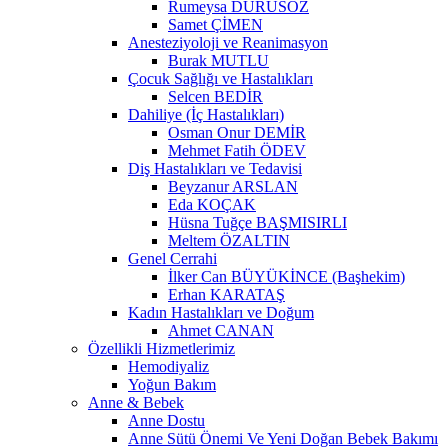
Rumeysa DURUSÖZ
Samet ÇİMEN
Anesteziyoloji ve Reanimasyon
Burak MUTLU
Çocuk Sağlığı ve Hastalıkları
Selcen BEDİR
Dahiliye (İç Hastalıkları)
Osman Onur DEMİR
Mehmet Fatih ÖDEV
Diş Hastalıkları ve Tedavisi
Beyzanur ARSLAN
Eda KOÇAK
Hüsna Tuğçe BAŞMISIRLI
Meltem ÖZALTIN
Genel Cerrahi
İlker Can BÜYÜKİNCE (Başhekim)
Erhan KARATAŞ
Kadın Hastalıkları ve Doğum
Ahmet CANAN
Özellikli Hizmetlerimiz
Hemodiyaliz
Yoğun Bakım
Anne & Bebek
Anne Dostu
Anne Sütü Önemi Ve Yeni Doğan Bebek Bakımı