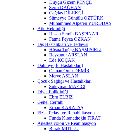
Duygu Gizem PENÇE
Serra DAĞHAN
Çağdaş DİLEKÇİ
Sümeyye Güntülü ÖZTÜRK
Muhammed Alperen YURDDAŞ
Aile Hekimliği
Hasan Semih BAŞPINAR
Fatma Feyza ÖZKAN
Diş Hastalıkları ve Tedavisi
Hüsna Tuğçe BAŞMISIRLI
Beyzanur ARSLAN
Eda KOÇAK
Dahiliye (İç Hastalıkları)
Osman Onur DEMİR
Merve ASLAN
Çocuk Sağlığı ve Hastalıkları
Süleyman MAZICI
Diyet Polikliniği
Ebru ELBİZ
Genel Cerrahi
Erhan KARATAŞ
Fizik Tedavi ve Rehabilitasyon
Funda Kıranatlıoğlu FIRAT
Anesteziyoloji ve Reanimasyon
Burak MUTLU