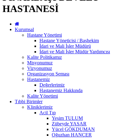
HASTANESİ
Kurumsal
Hastane Yönetimi
Hastane Yöneticisi / Başhekim
İdari ve Mali İşler Müdürü
İdari ve Mali İşler Müdür Yardımcısı
Kalite Politikamız
Misyonumuz
Vizyonumuz
Organizasyon Şeması
Hastanemiz
Değerlerimiz
Hastanemiz Hakkında
Kalite Yönetimi
Tıbbi Birimler
Kliniklerimiz
Acil Tıp
Yeşim TULUM
Zübeyde YAŞAR
Yücel GÖKDUMAN
Oğuzhan HANÇER