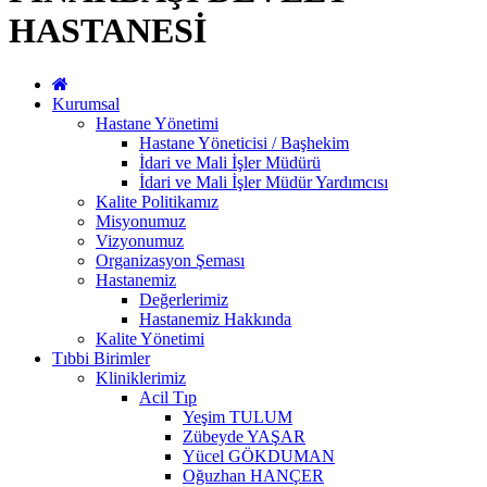
HASTANESİ
Kurumsal
Hastane Yönetimi
Hastane Yöneticisi / Başhekim
İdari ve Mali İşler Müdürü
İdari ve Mali İşler Müdür Yardımcısı
Kalite Politikamız
Misyonumuz
Vizyonumuz
Organizasyon Şeması
Hastanemiz
Değerlerimiz
Hastanemiz Hakkında
Kalite Yönetimi
Tıbbi Birimler
Kliniklerimiz
Acil Tıp
Yeşim TULUM
Zübeyde YAŞAR
Yücel GÖKDUMAN
Oğuzhan HANÇER