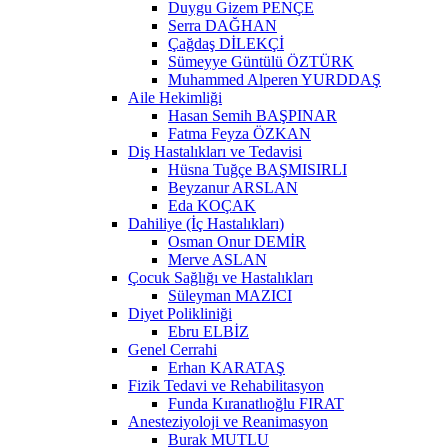
Duygu Gizem PENÇE
Serra DAĞHAN
Çağdaş DİLEKÇİ
Sümeyye Güntülü ÖZTÜRK
Muhammed Alperen YURDDAŞ
Aile Hekimliği
Hasan Semih BAŞPINAR
Fatma Feyza ÖZKAN
Diş Hastalıkları ve Tedavisi
Hüsna Tuğçe BAŞMISIRLI
Beyzanur ARSLAN
Eda KOÇAK
Dahiliye (İç Hastalıkları)
Osman Onur DEMİR
Merve ASLAN
Çocuk Sağlığı ve Hastalıkları
Süleyman MAZICI
Diyet Polikliniği
Ebru ELBİZ
Genel Cerrahi
Erhan KARATAŞ
Fizik Tedavi ve Rehabilitasyon
Funda Kıranatlıoğlu FIRAT
Anesteziyoloji ve Reanimasyon
Burak MUTLU