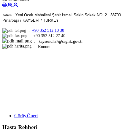
Adres :
Yeni Ocak Mahallesi Şehit İsmail Sakin Sokak NO: 2
38700
Pınarbaşı / KAYSERİ / TURKEY
:
+90 352 512 10 30
:
+90 352 512 27 40
:
kayseridhs7@saglik.gov.tr
: Konum
Görüş Öneri
Hasta Rehberi