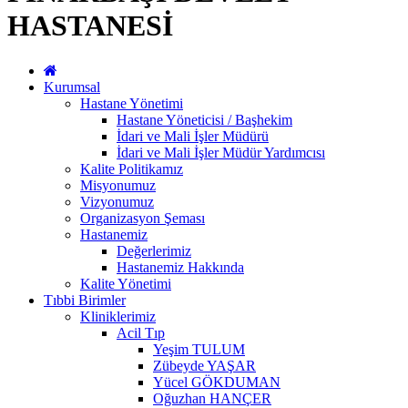
HASTANESİ
Kurumsal
Hastane Yönetimi
Hastane Yöneticisi / Başhekim
İdari ve Mali İşler Müdürü
İdari ve Mali İşler Müdür Yardımcısı
Kalite Politikamız
Misyonumuz
Vizyonumuz
Organizasyon Şeması
Hastanemiz
Değerlerimiz
Hastanemiz Hakkında
Kalite Yönetimi
Tıbbi Birimler
Kliniklerimiz
Acil Tıp
Yeşim TULUM
Zübeyde YAŞAR
Yücel GÖKDUMAN
Oğuzhan HANÇER