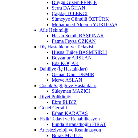
Duygu Gizem PENÇE
Serra DAĞHAN
Çağdaş DİLEKÇİ
Sümeyye Güntülü ÖZTÜRK
Muhammed Alperen YURDDAŞ
Aile Hekimliği
Hasan Semih BAŞPINAR
Fatma Feyza ÖZKAN
Diş Hastalıkları ve Tedavisi
Hüsna Tuğçe BAŞMISIRLI
Beyzanur ARSLAN
Eda KOÇAK
Dahiliye (İç Hastalıkları)
Osman Onur DEMİR
Merve ASLAN
Çocuk Sağlığı ve Hastalıkları
Süleyman MAZICI
Diyet Polikliniği
Ebru ELBİZ
Genel Cerrahi
Erhan KARATAŞ
Fizik Tedavi ve Rehabilitasyon
Funda Kıranatlıoğlu FIRAT
Anesteziyoloji ve Reanimasyon
Burak MUTLU