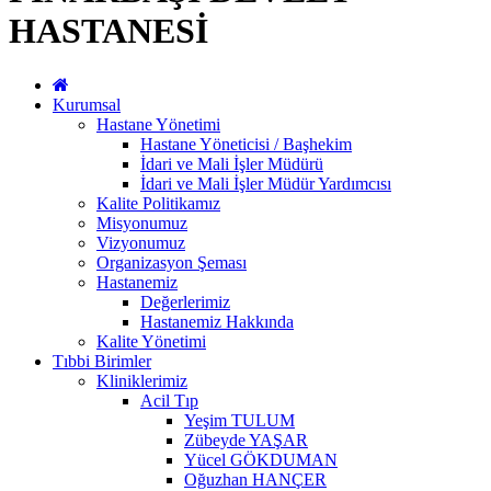
HASTANESİ
Kurumsal
Hastane Yönetimi
Hastane Yöneticisi / Başhekim
İdari ve Mali İşler Müdürü
İdari ve Mali İşler Müdür Yardımcısı
Kalite Politikamız
Misyonumuz
Vizyonumuz
Organizasyon Şeması
Hastanemiz
Değerlerimiz
Hastanemiz Hakkında
Kalite Yönetimi
Tıbbi Birimler
Kliniklerimiz
Acil Tıp
Yeşim TULUM
Zübeyde YAŞAR
Yücel GÖKDUMAN
Oğuzhan HANÇER