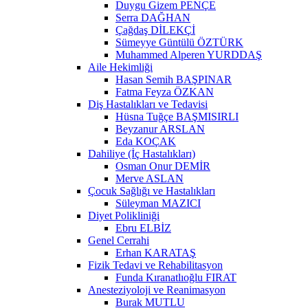
Duygu Gizem PENÇE
Serra DAĞHAN
Çağdaş DİLEKÇİ
Sümeyye Güntülü ÖZTÜRK
Muhammed Alperen YURDDAŞ
Aile Hekimliği
Hasan Semih BAŞPINAR
Fatma Feyza ÖZKAN
Diş Hastalıkları ve Tedavisi
Hüsna Tuğçe BAŞMISIRLI
Beyzanur ARSLAN
Eda KOÇAK
Dahiliye (İç Hastalıkları)
Osman Onur DEMİR
Merve ASLAN
Çocuk Sağlığı ve Hastalıkları
Süleyman MAZICI
Diyet Polikliniği
Ebru ELBİZ
Genel Cerrahi
Erhan KARATAŞ
Fizik Tedavi ve Rehabilitasyon
Funda Kıranatlıoğlu FIRAT
Anesteziyoloji ve Reanimasyon
Burak MUTLU