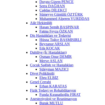
Duygu Gizem PENÇE
Serra DAĞHAN
Çağdaş DİLEKÇİ
Sümeyye Güntülü ÖZTÜRK
Muhammed Alperen YURDDAŞ
Aile Hekimliği
Hasan Semih BAŞPINAR
Fatma Feyza ÖZKAN
Diş Hastalıkları ve Tedavisi
Hüsna Tuğçe BAŞMISIRLI
Beyzanur ARSLAN
Eda KOÇAK
Dahiliye (İç Hastalıkları)
Osman Onur DEMİR
Merve ASLAN
Çocuk Sağlığı ve Hastalıkları
Süleyman MAZICI
Diyet Polikliniği
Ebru ELBİZ
Genel Cerrahi
Erhan KARATAŞ
Fizik Tedavi ve Rehabilitasyon
Funda Kıranatlıoğlu FIRAT
Anesteziyoloji ve Reanimasyon
Burak MUTLU