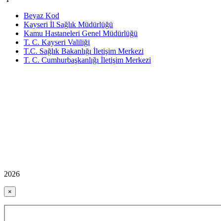
Beyaz Kod
Kayseri İl Sağlık Müdürlüğü
Kamu Hastaneleri Genel Müdürlüğü
T. C. Kayseri Valiliği
T.C. Sağlık Bakanlığı İletişim Merkezi
T. C. Cumhurbaşkanlığı İletişim Merkezi
2026
×