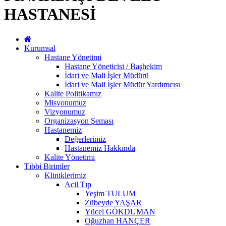
HASTANESİ
Kurumsal
Hastane Yönetimi
Hastane Yöneticisi / Başhekim
İdari ve Mali İşler Müdürü
İdari ve Mali İşler Müdür Yardımcısı
Kalite Politikamız
Misyonumuz
Vizyonumuz
Organizasyon Şeması
Hastanemiz
Değerlerimiz
Hastanemiz Hakkında
Kalite Yönetimi
Tıbbi Birimler
Kliniklerimiz
Acil Tıp
Yeşim TULUM
Zübeyde YAŞAR
Yücel GÖKDUMAN
Oğuzhan HANÇER