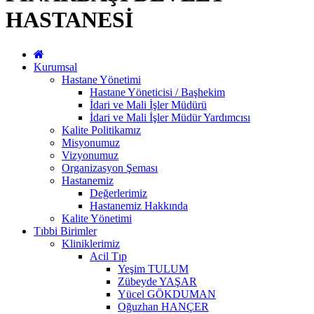
HASTANESİ
Kurumsal
Hastane Yönetimi
Hastane Yöneticisi / Başhekim
İdari ve Mali İşler Müdürü
İdari ve Mali İşler Müdür Yardımcısı
Kalite Politikamız
Misyonumuz
Vizyonumuz
Organizasyon Şeması
Hastanemiz
Değerlerimiz
Hastanemiz Hakkında
Kalite Yönetimi
Tıbbi Birimler
Kliniklerimiz
Acil Tıp
Yeşim TULUM
Zübeyde YAŞAR
Yücel GÖKDUMAN
Oğuzhan HANÇER