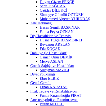
Duygu Gizem PENÇE
Serra DAĞHAN
Çağdaş DİLEKÇİ
Sümeyye Güntülü ÖZTÜRK
Muhammed Alperen YURDDAŞ
Aile Hekimliği
Hasan Semih BAŞPINAR
Fatma Feyza ÖZKAN
Diş Hastalıkları ve Tedavisi
Hüsna Tuğçe BAŞMISIRLI
Beyzanur ARSLAN
Eda KOÇAK
Dahiliye (İç Hastalıkları)
Osman Onur DEMİR
Merve ASLAN
Çocuk Sağlığı ve Hastalıkları
Süleyman MAZICI
Diyet Polikliniği
Ebru ELBİZ
Genel Cerrahi
Erhan KARATAŞ
Fizik Tedavi ve Rehabilitasyon
Funda Kıranatlıoğlu FIRAT
Anesteziyoloji ve Reanimasyon
Burak MUTLU