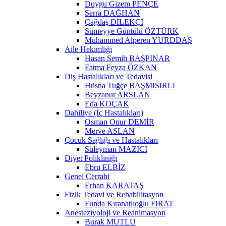
Duygu Gizem PENÇE
Serra DAĞHAN
Çağdaş DİLEKÇİ
Sümeyye Güntülü ÖZTÜRK
Muhammed Alperen YURDDAŞ
Aile Hekimliği
Hasan Semih BAŞPINAR
Fatma Feyza ÖZKAN
Diş Hastalıkları ve Tedavisi
Hüsna Tuğçe BAŞMISIRLI
Beyzanur ARSLAN
Eda KOÇAK
Dahiliye (İç Hastalıkları)
Osman Onur DEMİR
Merve ASLAN
Çocuk Sağlığı ve Hastalıkları
Süleyman MAZICI
Diyet Polikliniği
Ebru ELBİZ
Genel Cerrahi
Erhan KARATAŞ
Fizik Tedavi ve Rehabilitasyon
Funda Kıranatlıoğlu FIRAT
Anesteziyoloji ve Reanimasyon
Burak MUTLU