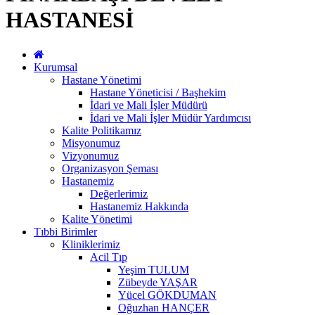
HASTANESİ
Kurumsal
Hastane Yönetimi
Hastane Yöneticisi / Başhekim
İdari ve Mali İşler Müdürü
İdari ve Mali İşler Müdür Yardımcısı
Kalite Politikamız
Misyonumuz
Vizyonumuz
Organizasyon Şeması
Hastanemiz
Değerlerimiz
Hastanemiz Hakkında
Kalite Yönetimi
Tıbbi Birimler
Kliniklerimiz
Acil Tıp
Yeşim TULUM
Zübeyde YAŞAR
Yücel GÖKDUMAN
Oğuzhan HANÇER